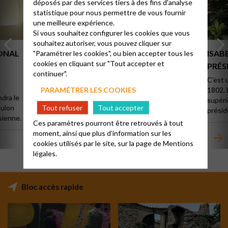
déposés par des services tiers à des fins d'analyse
statistique pour nous permettre de vous fournir
une meilleure expérience.
Si vous souhaitez configurer les cookies que vous
souhaitez autoriser, vous pouvez cliquer sur
IONAL
JOURNÉE RÉGIONALE :TERRE
ISAB
"Paramétrer les cookies", ou bien accepter tous les
cookies en cliquant sur "Tout accepter et
D’ESPÉRANCE
PRÉS
continuer".
L’EG
C'est 
04/05/2024
10h00
PARAMÉTRER LES COOKIES
1802, 
ndra le
L’Église protestante unie en région parisienne
supéri
Tout refuser
Tout accepter
oulon
organise le samedi 4 mai, une journée
présid
sienne.
d’information, de rencontre, de fête et de
Ces paramètres pourront être retrouvés à tout
prière autour des enjeux du dérèglement
moment, ainsi que plus d'information sur les
ACTUALITÉS
climatique, d'écologie, de justice sociale et de
cookies utilisés par le site, sur la page de
Mentions
foi.
légales.
Bloc accès rapide